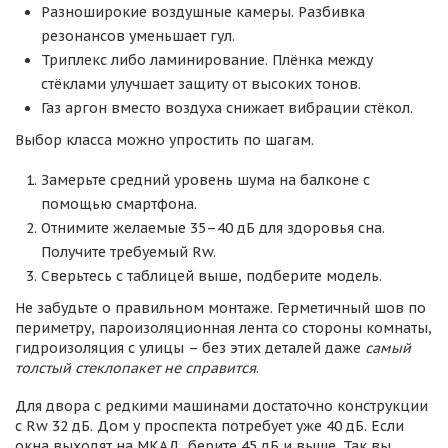
Разноширокие воздушные камеры. Разбивка
резонансов уменьшает гул.
Триплекс либо ламинирование. Плёнка между
стёклами улучшает защиту от высоких тонов.
Газ аргон вместо воздуха снижает вибрации стёкол.
Выбор класса можно упростить по шагам.
Замерьте средний уровень шума на балконе с
помощью смартфона.
Отнимите желаемые 35–40 дБ для здоровья сна.
Получите требуемый Rw.
Сверьтесь с таблицей выше, подберите модель.
Не забудьте о правильном монтаже. Герметичный шов по
периметру, пароизоляционная лента со стороны комнаты,
гидроизоляция с улицы – без этих деталей даже
самый
толстый стеклопакет не справится
.
Для двора с редкими машинами достаточно конструкции
с Rw 32 дБ. Дом у проспекта потребует уже 40 дБ. Если
окна выходят на МКАД, берите 45 дБ и выше. Так вы