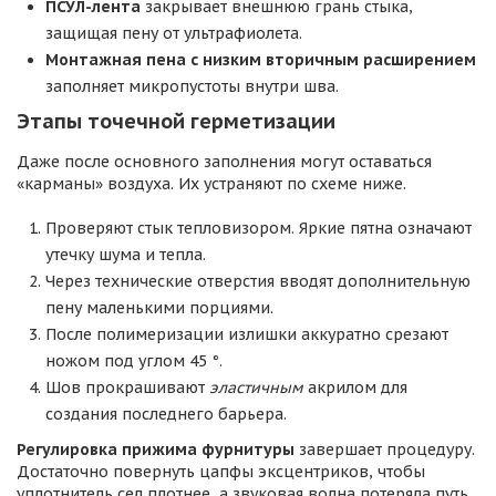
ПСУЛ-лента
закрывает внешнюю грань стыка,
защищая пену от ультрафиолета.
Монтажная пена с низким вторичным расширением
заполняет микропустоты внутри шва.
Этапы точечной герметизации
Даже после основного заполнения могут оставаться
«карманы» воздуха. Их устраняют по схеме ниже.
Проверяют стык тепловизором. Яркие пятна означают
утечку шума и тепла.
Через технические отверстия вводят дополнительную
пену маленькими порциями.
После полимеризации излишки аккуратно срезают
ножом под углом 45 °.
Шов прокрашивают
эластичным
акрилом для
создания последнего барьера.
Регулировка прижима фурнитуры
завершает процедуру.
Достаточно повернуть цапфы эксцентриков, чтобы
уплотнитель сел плотнее, а звуковая волна потеряла путь.