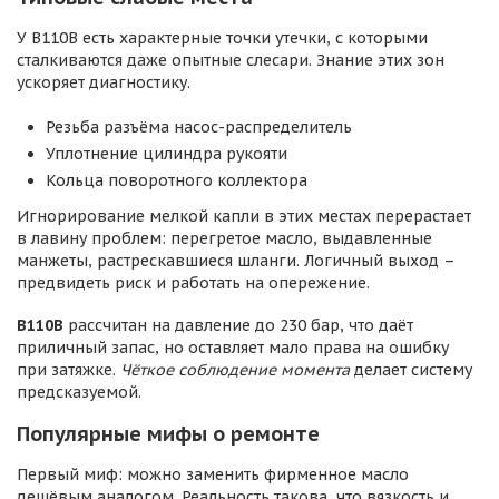
У B110B есть характерные точки утечки, с которыми
сталкиваются даже опытные слесари. Знание этих зон
ускоряет диагностику.
Резьба разъёма насос-распределитель
Уплотнение цилиндра рукояти
Кольца поворотного коллектора
Игнорирование мелкой капли в этих местах перерастает
в лавину проблем: перегретое масло, выдавленные
манжеты, растрескавшиеся шланги. Логичный выход –
предвидеть риск и работать на опережение.
B110B
рассчитан на давление до 230 бар, что даёт
приличный запас, но оставляет мало права на ошибку
при затяжке.
Чёткое соблюдение момента
делает систему
предсказуемой.
Популярные мифы о ремонте
Первый миф: можно заменить фирменное масло
дешёвым аналогом. Реальность такова, что вязкость и