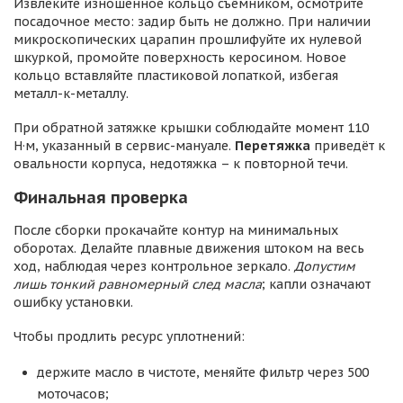
Извлеките изношенное кольцо съёмником, осмотрите
посадочное место: задир быть не должно. При наличии
микроскопических царапин прошлифуйте их нулевой
шкуркой, промойте поверхность керосином. Новое
кольцо вставляйте пластиковой лопаткой, избегая
металл-к-металлу.
При обратной затяжке крышки соблюдайте момент 110
Н·м, указанный в сервис-мануале.
Перетяжка
приведёт к
овальности корпуса, недотяжка – к повторной течи.
Финальная проверка
После сборки прокачайте контур на минимальных
оборотах. Делайте плавные движения штоком на весь
ход, наблюдая через контрольное зеркало.
Допустим
лишь тонкий равномерный след масла
; капли означают
ошибку установки.
Чтобы продлить ресурс уплотнений:
держите масло в чистоте, меняйте фильтр через 500
моточасов;