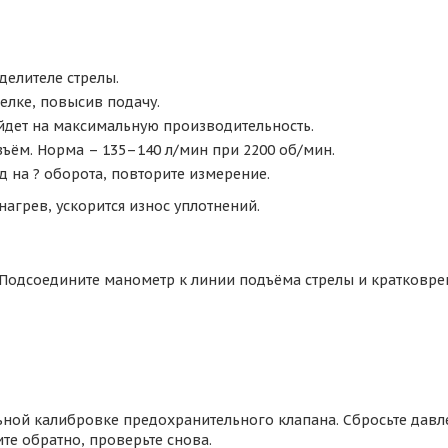
делителе стрелы.
релке, повысив подачу.
ыйдет на максимальную производительность.
зъём. Норма – 135–140 л/мин при 2200 об/мин.
д на ? оборота, повторите измерение.
 нагрев, ускорится износ уплотнений.
 Подсоедините манометр к линии подъёма стрелы и кратковр
ной калибровке предохранительного клапана. Сбросьте давле
те обратно, проверьте снова.