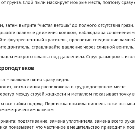
от грунта. Слой пыли маскирует мокрые места, поэтому сразу
 затем вытрите *чистая ветошь* до полного отсутствия грязи.
ершайте плавные движения ковшом, наблюдая за сочленениям
уйте флуоресцентный краситель, просветив соединение лампой
те двигатель, стравливайте давление через сливной вентиль.
альцем мокрого шланга под давлением. Струя размером с игол
кроподтеков
а – влажное пятно сразу видно.
одит, когда линия расположена в труднодоступном месте.
ератур между струёй жидкости и металлом показывает точку в
ом все гайки подряд. Перетяжка внизила ниппель тоже вызыв
амометрическим ключом.
рианта: подтягивание, замена уплотнителя, замена всего рука
ика показывает, что частичное вмешательство приводит к повт