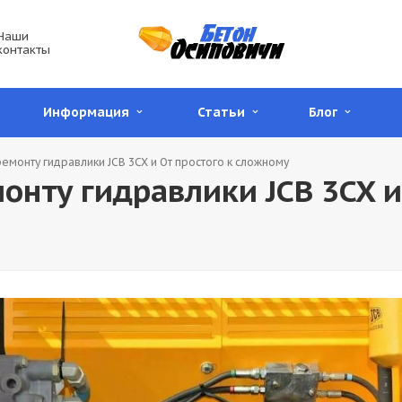
Наши
контакты
Информация
Статьи
Блог
ремонту гидравлики JCB 3CX и От простого к сложному
онту гидравлики JCB 3CX и