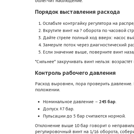
облегчит наблюдение.
Порядок выставления расхода
Ослабьте контргайку регулятора на распре
Вкрутите винт на ? оборота по часовой ст
Дайте стреле полный ход вверх: насос в
Замерьте поток через диагностический ра
Если значение выше, поверните винт наза
*Сильнее* закручивать винт нельзя: возрастёт
Контроль рабочего давления
Расход выровнен, пора проверить давление.
положении.
Номинальное давление –
245 бар
.
Допуск ±7 бар.
Пульсации до 5 бар считаются нормой.
Отклонение выше 10 бар говорит о неправиль
регулировочный винт на 1/16 оборота, собери