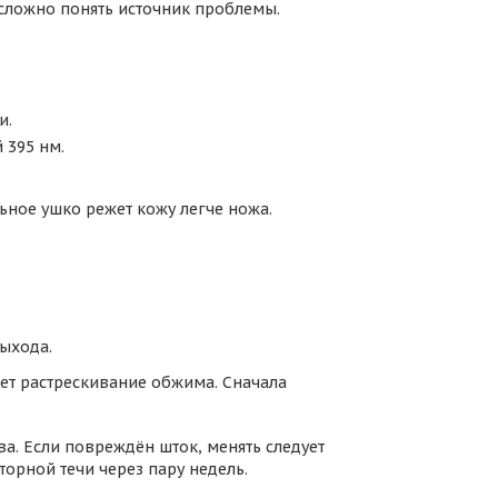
 сложно понять источник проблемы.
и.
 395 нм.
ьное ушко режет кожу легче ножа.
ыхода.
ает растрескивание обжима. Сначала
ва. Если повреждён шток, менять следует
орной течи через пару недель.