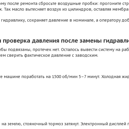
му после ремонта сбросьте воздушные пробки: прогоните стре
. Так масло вытесняет воздух из цилиндров, оставляя мембра
гидравлику, сохраняет давление в номинале, а оператору д
и проверка давления после замены гидравл
трубы подвязаны, протечек нет. Осталось вывести систему на 
тем сверить фактическое давление с заводским.
те машине поработать на 1500 об/мин 5–7 минут. Холодная ж
а землю, стояночный тормоз затянут. Электронный дисплей пе