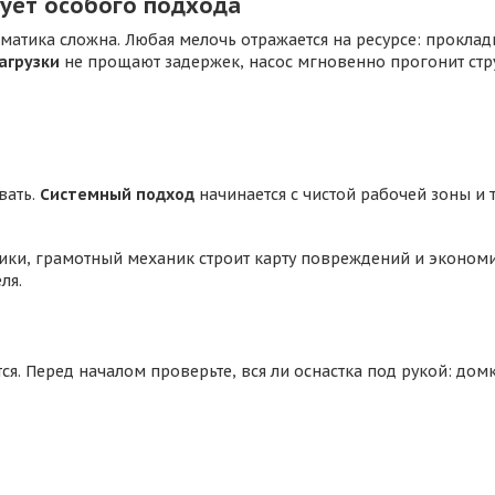
бует особого подхода
ематика сложна. Любая мелочь отражается на ресурсе: прокла
агрузки
не прощают задержек, насос мгновенно прогонит стру
вать.
Системный подход
начинается с чистой рабочей зоны и 
ики, грамотный механик строит карту повреждений и экономи
ля.
ся. Перед началом проверьте, вся ли оснастка под рукой: домк