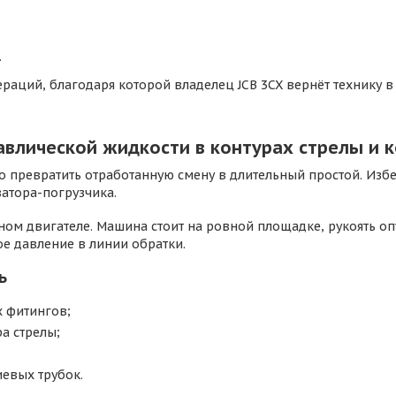
.
раций, благодаря которой владелец JCB 3CX вернёт технику в
равлической жидкости в контурах стрелы и 
о превратить отработанную смену в длительный простой. Изб
атора-погрузчика.
ом двигателе. Машина стоит на ровной площадке, рукоять о
ое давление в линии обратки.
ь
 фитингов;
а стрелы;
евых трубок.