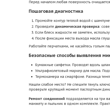
Перед началом любая поверхность очищается 
Пошаговая диагностика
Промойте контур теплой водой с шампунем,
Проведите
динамическая проверка
: сов
Если блеск жидкости не заметен, использ
После фиксации места выхода масла глуши
Работайте перчатками, не касайтесь голым п
Безопасные способы выявления ми
Бумажные салфетки. Проводят вдоль шланг
Ультрафиолетовый маркер для масла. Подх
Термокамера на смартфоне. Разница темп
Нашли слабое место? Не спешите тянуть ключ
проверьте крутящий момент паспортным дин
Ремонт соединений
подразделяется на три ва
манжету и пыльник в одном комплекте. Практ