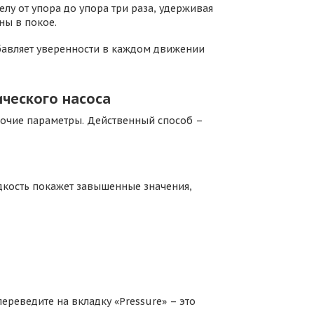
лу от упора до упора три раза, удерживая
ны в покое.
обавляет уверенности в каждом движении
ического насоса
рабочие параметры. Действенный способ –
идкость покажет завышенные значения,
реведите на вкладку «Pressure» – это